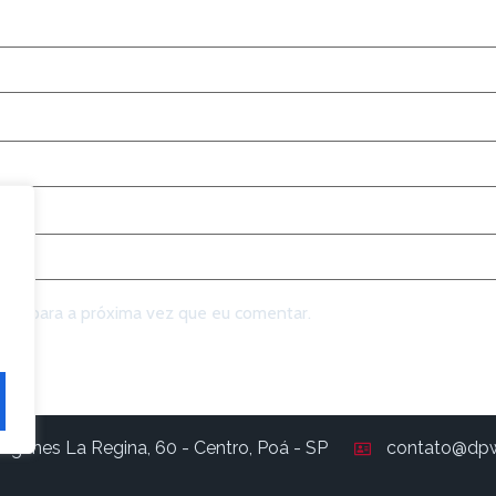
dor para a próxima vez que eu comentar.
ógenes La Regina, 60 - Centro, Poá - SP
contato@dpw