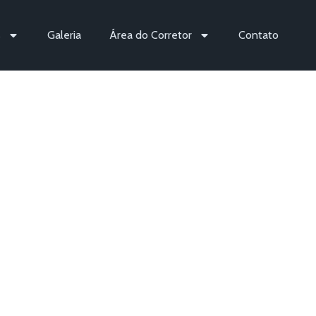
s
Galeria
Área do Corretor
Contato
a em Planos
dontológicos
em Geral
vindo a DPWhi