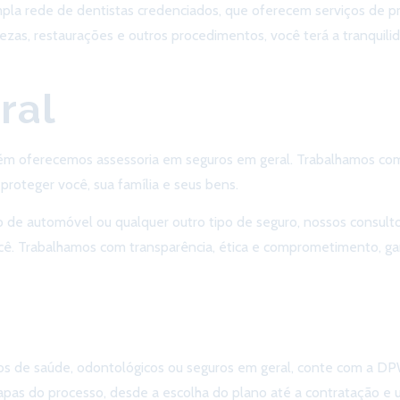
la rede de dentistas credenciados, que oferecem serviços de 
ezas, restaurações e outros procedimentos, você terá a tranquil
ral
m oferecemos assessoria em seguros em geral. Trabalhamos com 
roteger você, sua família e seus bens.
uro de automóvel ou qualquer outro tipo de seguro, nossos consul
ê. Trabalhamos com transparência, ética e comprometimento, gar
 a DPWhite
nos de saúde, odontológicos ou seguros em geral, conte com a DP
apas do processo, desde a escolha do plano até a contratação e ut