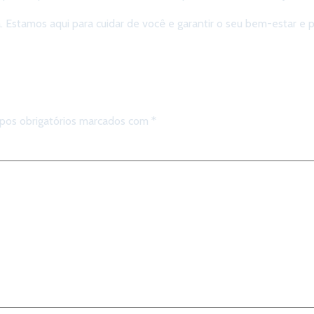
Estamos aqui para cuidar de você e garantir o seu bem-estar e 
comentário
os obrigatórios marcados com
*