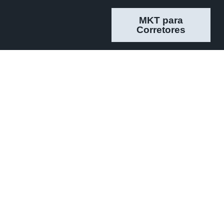
MKT para
Corretores
 de
 e
te