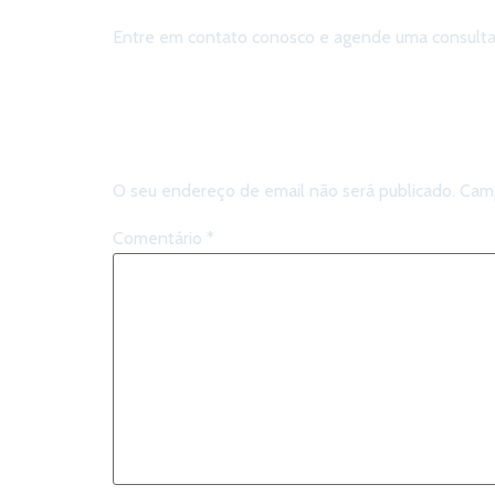
Entre em contato conosco e agende uma consulta. 
Deixe um 
O seu endereço de email não será publicado.
Camp
Comentário
*