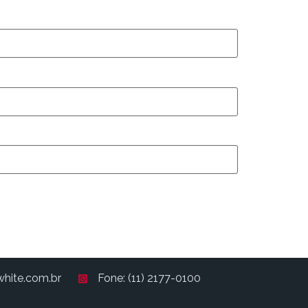
hite.com.br
Fone: (11) 2177-0100