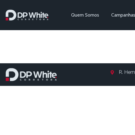
Quem Somos
Campanha
Entry # 8
R. Hem