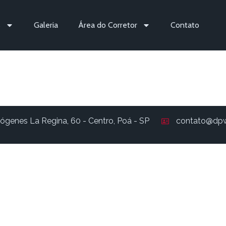
s
Galeria
Área do Corretor
Contato
78
ógenes La Regina, 60 - Centro, Poá - SP
contato@dpw