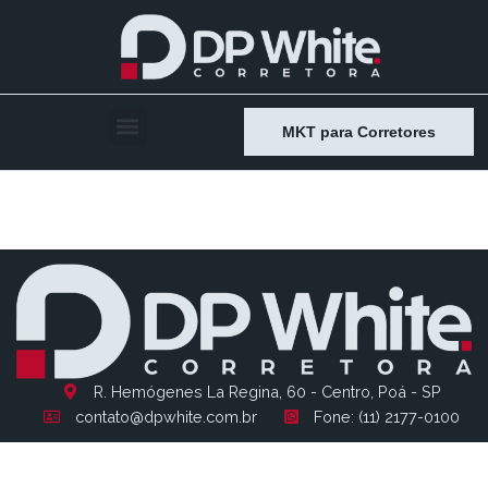
MKT para Corretores
Entry # 870
R. Hemógenes La Regina, 60 - Centro, Poá - SP
contato@dpwhite.com.br
Fone: (11) 2177-0100