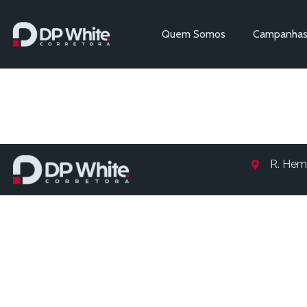
Quem Somos
Campanha
Entry # 2
R. Hem