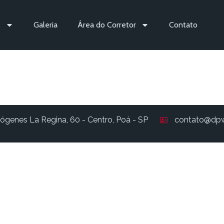
s
Galeria
Área do Corretor
Contato
404
ógenes La Regina, 60 - Centro, Poá - SP
contato@dpw