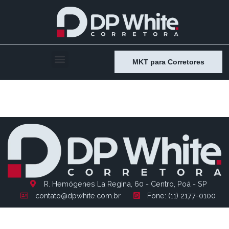
MKT para Corretores
Entry # 806
R. Hemógenes La Regina, 60 - Centro, Poá - SP
contato@dpwhite.com.br
Fone: (11) 2177-0100