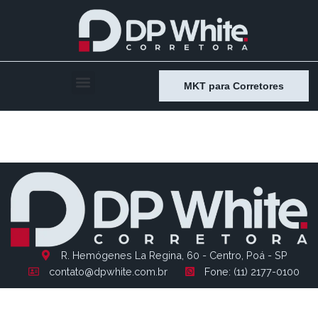
MKT para Corretores
Entry # 802
R. Hemógenes La Regina, 60 - Centro, Poá - SP
contato@dpwhite.com.br
Fone: (11) 2177-0100