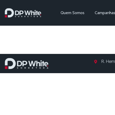
Quem Somos
Campanha
Entry # 1
R. Hem