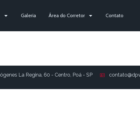
s
Galeria
Área do Corretor
Contato
714
ógenes La Regina, 60 - Centro, Poá - SP
contato@dpw