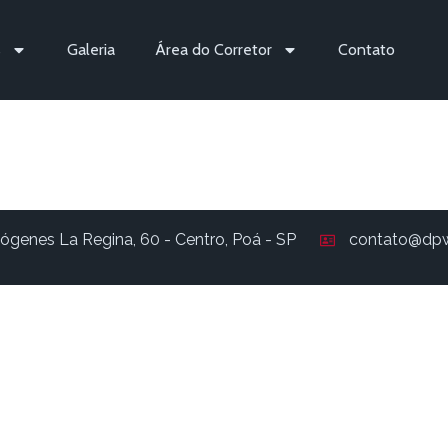
s
Galeria
Área do Corretor
Contato
690
ógenes La Regina, 60 - Centro, Poá - SP
contato@dpw