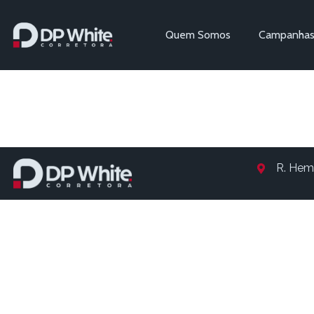
Quem Somos
Campanha
Entry # 1
R. Hem