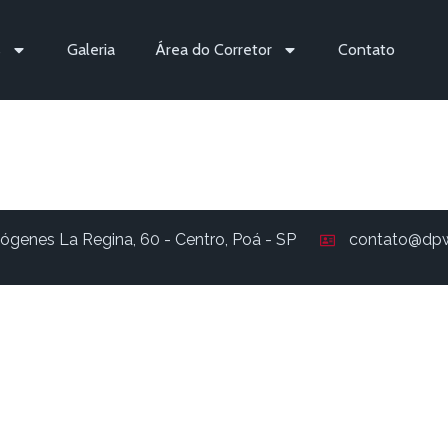
s
Galeria
Área do Corretor
Contato
558
ógenes La Regina, 60 - Centro, Poá - SP
contato@dpw