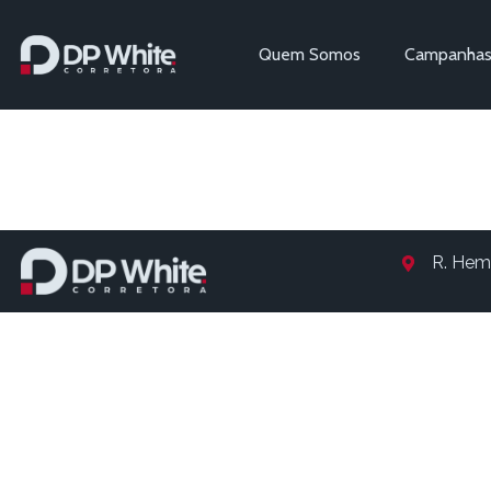
Quem Somos
Campanha
Entry # 1
R. Hem