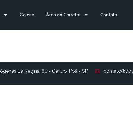
s
Galeria
Área do Corretor
Contato
324
ógenes La Regina, 60 - Centro, Poá - SP
contato@dpw