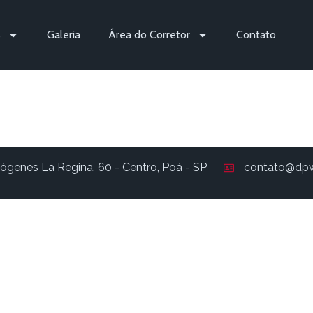
s
Galeria
Área do Corretor
Contato
164
ógenes La Regina, 60 - Centro, Poá - SP
contato@dpw