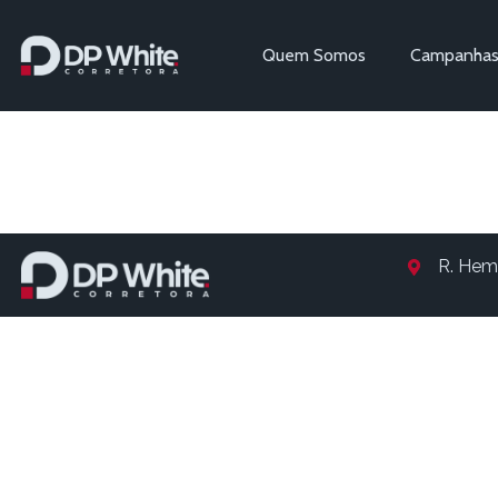
Quem Somos
Campanha
Entry # 1
R. Hem